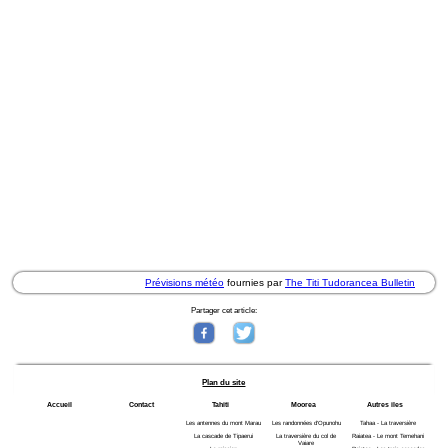
Prévisions météo
fournies par
The Titi Tudorancea Bulletin
Partager cet article:
Plan du site
Accueil
Contact
Tahiti
Moorea
Autres iles
Les antennes du mont Marau
Les randonnées d'Opunohu
Tahaa - La traversière
La cascade de Tipaerui
La traversière du col de
Raiatea - Le mont Temehani
Vaiare