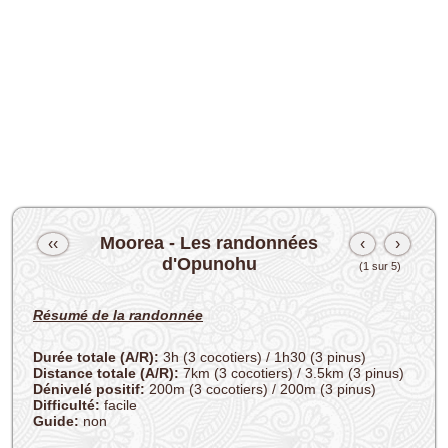
Moorea - Les randonnées
‹‹
‹
›
d'Opunohu
(1 sur 5)
Résumé de la randonnée
Durée totale (A/R):
3h (3 cocotiers) / 1h30 (3 pinus)
Distance totale (A/R):
7km (3 cocotiers) / 3.5km (3 pinus)
Dénivelé positif:
200m (3 cocotiers) / 200m (3 pinus)
Difficulté:
facile
Guide:
non