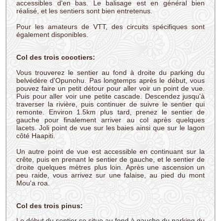
accessibles d'en bas. Le balisage est en général bien
réalisé, et les sentiers sont bien entretenus.
Pour les amateurs de VTT, des circuits spécifiques sont
également disponibles.
Col des trois cocotiers:
Vous trouverez le sentier au fond à droite du parking du
belvédère d'Opunohu. Pas longtemps après le début, vous
pouvez faire un petit détour pour aller voir un point de vue.
Puis pour aller voir une petite cascade. Descendez jusqu'à
traverser la rivière, puis continuer de suivre le sentier qui
remonte. Environ 1.5km plus tard, prenez le sentier de
gauche pour finalement arriver au col après quelques
lacets. Joli point de vue sur les baies ainsi que sur le lagon
côté Haapiti.
Un autre point de vue est accessible en continuant sur la
crête, puis en prenant le sentier de gauche, et le sentier de
droite quelques mètres plus loin. Après une ascension un
peu raide, vous arrivez sur une falaise, au pied du mont
Mou'a roa.
Col des trois pinus:
Le début du sentier se situe au fond à gauche du parking du