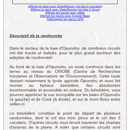
Afficher le tracé avec OpenRunner (col des 3 cocotiers)
Afficher le tracé avec OpenRunner (col des 3 pinus)
Afficher les tracés avec uMap
Afficher les tracés avec Google Maps
Télécharger les traces GPS
Descriptif de la randonnée
Dans le secteur de la baie d'Opunohu, de nombreux circuits
ont été tracés et balisés, pour le plus grand bonheur des
adeptes de randonnée!
Au fond de la baie d'Opunohu, un route s'enfonce dans les
terres au niveau du CRIOBE (Centre de Recherches
Insulaires et Observatoire de l’Environnement). Cette route
dessert notamment le lycée agricole Opunohu et vous fait
monter au fameux belvédère, lieu absolument
incontournable et accessible en voiture. Du belvédère, vous
pourrez apprécier la vue incroyable sur les baies d'Opunohu
(à gauche) et de Cook (à droite), et sur le mont Rotui entre
celles-ci.
Le belvédère constitue le point de départ de plusieurs
randonnées, dont le col des trois pinus et le col des 3
cocotiers. D'autres circuits vous feront traverser les champs
d'ananas de la plaine. A noter que certains circuits sont